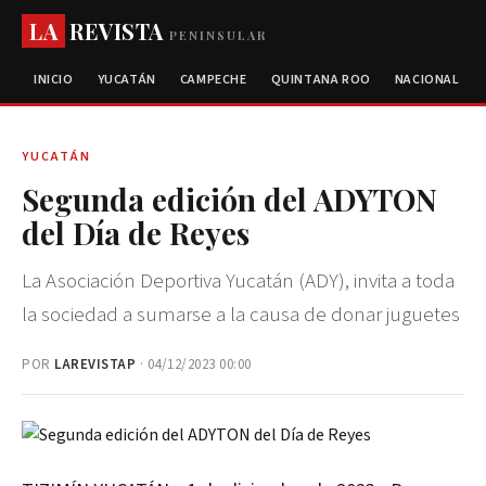
LA
REVISTA
PENINSULAR
INICIO
YUCATÁN
CAMPECHE
QUINTANA ROO
NACIONAL
YUCATÁN
Segunda edición del ADYTON
del Día de Reyes
La Asociación Deportiva Yucatán (ADY), invita a toda
la sociedad a sumarse a la causa de donar juguetes
POR
LAREVISTAP
· 04/12/2023 00:00