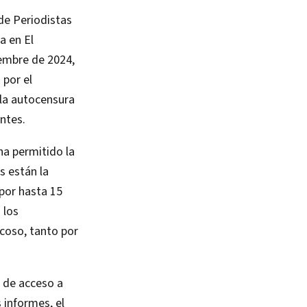
de Periodistas
a en El
iembre de 2024,
por el
la autocensura
ntes.
ha permitido la
s están la
 por hasta 15
 los
acoso, tanto por
a de acceso a
 informes, el