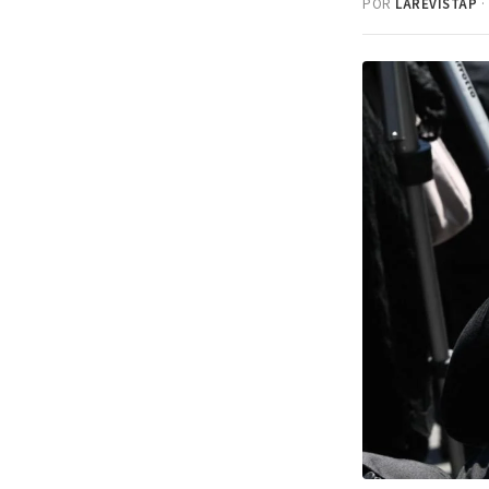
POR
LAREVISTAP
·