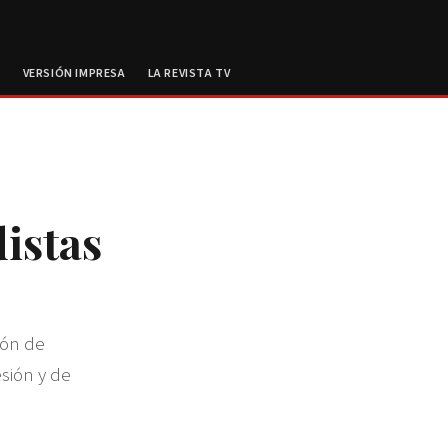
E
VERSIÓN IMPRESA
LA REVISTA TV
distas
ión de
esión y de