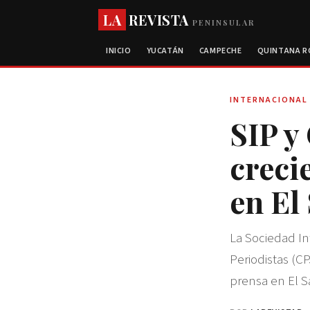
LA
REVISTA
PENINSULAR
INICIO
YUCATÁN
CAMPECHE
QUINTANA 
INTERNACIONAL
SIP y
creci
en El
La Sociedad In
Periodistas (C
prensa en El S