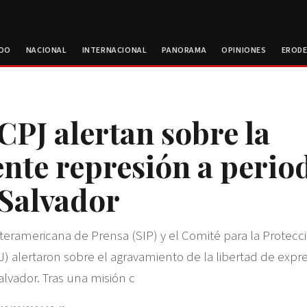
ROO
NACIONAL
INTERNACIONAL
PANORAMA
OPINIONES
EROD
 CPJ alertan sobre la
ente represión a perio
 Salvador
teramericana de Prensa (SIP) y el Comité para la Protecc
PJ) alertaron sobre el agravamiento de la libertad de expr
alvador. Tras una misión c