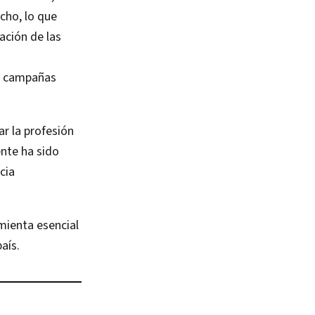
cho, lo que
uación de las
de campañas
r la profesión
ente ha sido
cia
amienta esencial
aís.