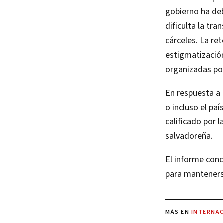
gobierno ha deb
dificulta la tra
cárceles. La re
estigmatizació
organizadas por 
En respuesta a 
o incluso el paí
calificado por
salvadoreña.
El informe conc
para mantenerse
MÁS EN
INTERNA