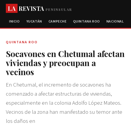
LA
REVISTA
PENINSULAR
INICIO
YUCATÁN
CAMPECHE
QUINTANA ROO
NACIONAL
QUINTANA ROO
Socavones en Chetumal afectan
viviendas y preocupan a
vecinos
En Chetumal, el incremento de socavones ha
comenzado a afectar estructuras de viviendas,
especialmente en la colonia Adolfo López Mateos.
Vecinos de la zona han manifestado su temor ante
los daños en