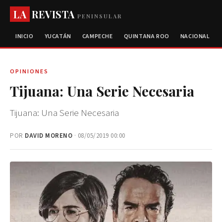
LA
REVISTA
PENINSULAR
INICIO
YUCATÁN
CAMPECHE
QUINTANA ROO
NACIONAL
OPINIONES
Tijuana: Una Serie Necesaria
Tijuana: Una Serie Necesaria
POR
DAVID MORENO
· 08/05/2019 00:00