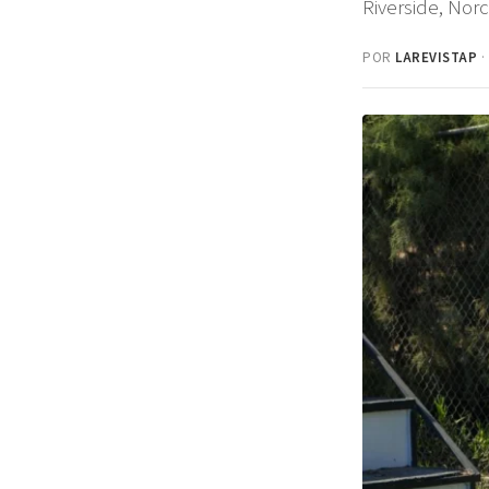
Riverside, Norc
POR
LAREVISTAP
·