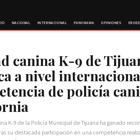
ROO
NACIONAL
INTERNACIONAL
PANORAMA
OPINIONES
EROD
d canina K-9 de Tijua
ca a nivel internaciona
tencia de policía can
ornia
na K-9 de la Policía Municipal de Tijuana ha ganado rec
tras su destacada participación en una competencia reali