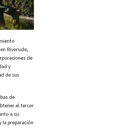
imiento
en Riverside,
orporaciones de
dad y
ad de sus
ebas de
btener el tercer
unto a su
y la preparación