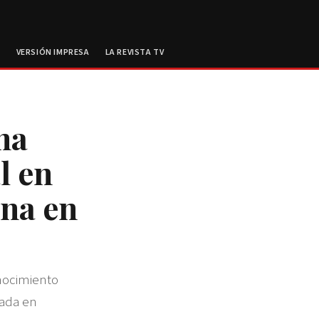
E
VERSIÓN IMPRESA
LA REVISTA TV
na
l en
ina en
onocimiento
zada en