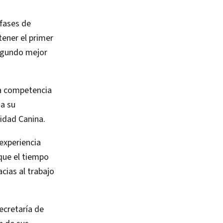
 fases de
tener el primer
segundo mejor
na competencia
 a su
nidad Canina.
experiencia
nque el tiempo
cias al trabajo
ecretaría de