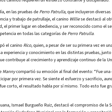
os caninos requieren un esfuerzo constante y disciplinado.
ía, en las pruebas de
Perro Patrulla
, que incluyeron diversas
ncia y trabajo de patrullaje, el canino
Willie
se destacó al ob
ad, el primer lugar en obediencia, y ser reconocido como el 
petencia en todas las categorías de
Perro Patrulla
.
ipó el canino
Rico
, quien, a pesar de ser su primera vez en u
sa experiencia y conocimiento en las distintas pruebas, junto
ue contribuye al crecimiento y aprendizaje continuo de la U
de
Manny
compartió su emoción al final del evento: “Fue una 
icipar por primera vez. Se siente el esfuerzo y sacrificio, au
fue corto, el resultado habla por sí mismo. Todo esto fue gra
ijuana, Ismael Burgueño Ruiz, destacó el compromiso de la S