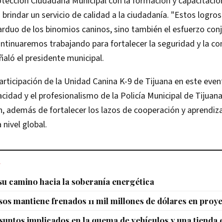
tección Ciudadana Municipal con la formación y capacitació
brindar un servicio de calidad a la ciudadanía. "Estos logros
 arduo de los binomios caninos, sino también el esfuerzo con
ntinuaremos trabajando para fortalecer la seguridad y la con
aló el presidente municipal.
rticipación de la Unidad Canina K-9 de Tijuana en este even
acidad y el profesionalismo de la Policía Municipal de Tijuana
n, además de fortalecer los lazos de cooperación y aprendiz
 nivel global.
L
u camino hacia la soberanía energética
sos mantiene frenados 11 mil millones de dólares en proy
untos implicados en la quema de vehículos y una tienda