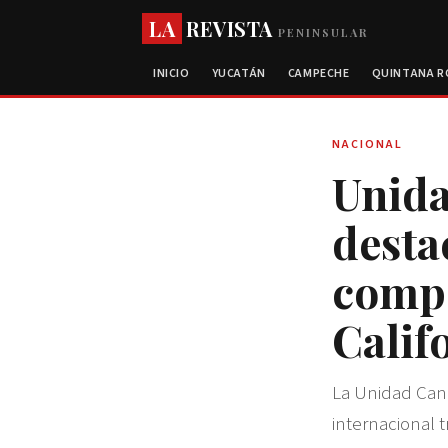
LA
REVISTA
PENINSULAR
INICIO
YUCATÁN
CAMPECHE
QUINTANA 
NACIONAL
Unida
desta
compe
Calif
La Unidad Cani
internacional 