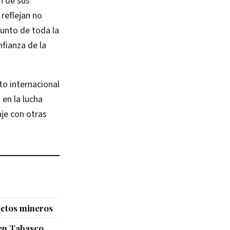
n de sus
 reflejan no
junto de toda la
fianza de la
to internacional
 en la lucha
aje con otras
ectos mineros
 en Tabasco