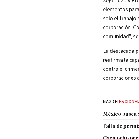
Seguridad y Pro
elementos para 
solo el trabajo
corporación. Co
comunidad", señ
La destacada pa
reafirma la cap
contra el crime
corporaciones a
MÁS EN
NACIONA
México busca s
Falta de permi
Caen ocho pres