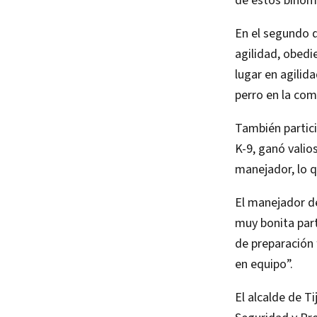
de estos binomi
En el segundo d
agilidad, obedie
lugar en agilid
perro en la com
También partic
K-9, ganó valio
manejador, lo q
El manejador 
muy bonita part
de preparación 
en equipo”.
El alcalde de T