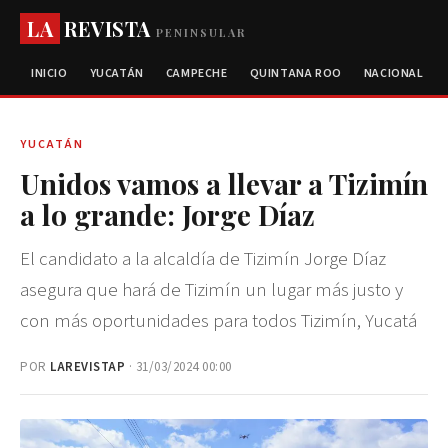
LA
REVISTA
PENINSULAR
INICIO
YUCATÁN
CAMPECHE
QUINTANA ROO
NACIONAL
YUCATÁN
Unidos vamos a llevar a Tizimín
a lo grande: Jorge Díaz
El candidato a la alcaldía de Tizimín Jorge Díaz
asegura que hará de Tizimín un lugar más justo y
con más oportunidades para todos Tizimín, Yucatá
POR
LAREVISTAP
· 31/03/2024 00:00