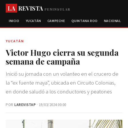
LA
REVISTA
PENINSULAR
INICIO
YUCATÁN
CAMPECHE
QUINTANA ROO
NACIONAL
YUCATÁN
Victor Hugo cierra su segunda
semana de campaña
Inició su jornada con un volanteo en el crucero de
la “ex fuente maya”, ubicada en Circuito Colonias,
en donde saludó a los conductores y peatones
POR
LAREVISTAP
· 19/03/2024 00:00