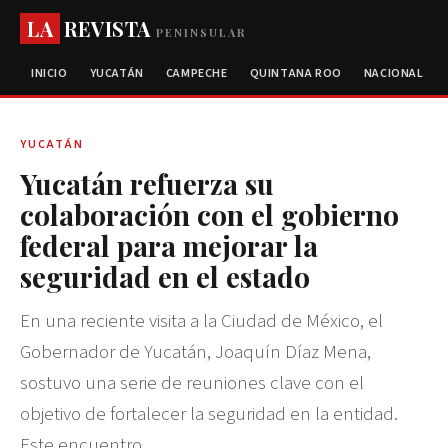
LA
REVISTA
PENINSULAR
INICIO
YUCATÁN
CAMPECHE
QUINTANA ROO
NACIONAL
YUCATÁN
Yucatán refuerza su
colaboración con el gobierno
federal para mejorar la
seguridad en el estado
En una reciente visita a la Ciudad de México, el
Gobernador de Yucatán, Joaquín Díaz Mena,
sostuvo una serie de reuniones clave con el
objetivo de fortalecer la seguridad en la entidad.
Este encuentro