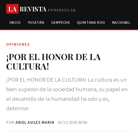
LA
REVISTA
PENINSULAR
INICIO
YUCATÁN
CAMPECHE
QUINTANA ROO
NACIONAL
OPINIONES
¡POR EL HONOR DE LA
CULTURA!
¡POR EL HONOR DE LA CULTURA! La cultura es un
bien superior de la sociedad humana, su papel en
el desarrollo de la humanidad ha sido y es,
determin
POR
ARIEL AVILES MARIN
· 30/11/2020 00:00