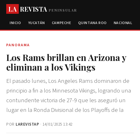
LA
REVISTA
PENINSULAR
INICIO
YUCATÁN
CAMPECHE
QUINTANA ROO
NACIONAL
PANORAMA
Los Rams brillan en Arizona y
eliminan a los Vikings
El pasado lunes, Los Angeles Rams dominaron de
principio a fin a los Minnesota Vikings, logrando una
contundente victoria de 27-9 que les aseguró un
lugar en la Ronda Divisional de los Playoffs de la
POR
LAREVISTAP
· 14/01/2025 13:42