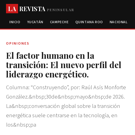
LA
REVISTA
PENINSULAR
INICIO
YUCATÁN
CAMPECHE
QUINTANA ROO
NACIONAL
OPINIONES
El factor humano en la
transición: El nuevo perfil del
liderazgo energético.
Columna: “Construyendo”, por: Raúl Asís Monforte
González.&nbsp;30de&nbsp;mayo&nbsp;de 2026.
La&nbsp;conversación global sobre la transición
energética suele centrarse en la tecnología, en
los&nbsp;pa