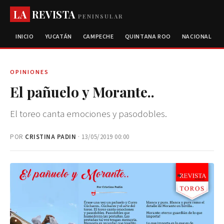
LA
REVISTA
PENINSULAR
INICIO
YUCATÁN
CAMPECHE
QUINTANA ROO
NACIONAL
OPINIONES
El pañuelo y Morante..
El toreo canta emociones y pasodobles.
POR
CRISTINA PADIN
· 13/05/2019 00:00