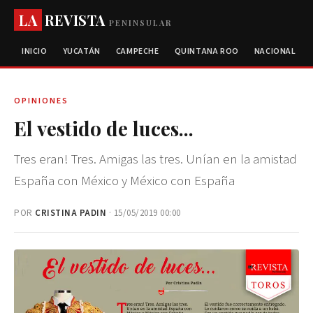
LA
REVISTA
PENINSULAR
INICIO
YUCATÁN
CAMPECHE
QUINTANA ROO
NACIONAL
OPINIONES
El vestido de luces...
Tres eran! Tres. Amigas las tres. Unían en la amistad
España con México y México con España
POR
CRISTINA PADIN
· 15/05/2019 00:00