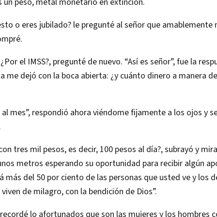
s un peso, metal monetario en extinción.
sto o eres jubilado? le pregunté al señor que amablemente 
ompré.
 ¿Por el IMSS?, pregunté de nuevo. “Así es señor”, fue la resp
a me dejó con la boca abierta: ¿y cuánto dinero a manera de
 al mes”, respondió ahora viéndome fijamente a los ojos y s
.
con tres mil pesos, es decir, 100 pesos al día?, subrayó y mir
nos metros esperando su oportunidad para recibir algún a
tá más del 50 por ciento de las personas que usted ve y los 
 viven de milagro, con la bendición de Dios”.
recordé lo afortunados que son las mujeres y los hombres c