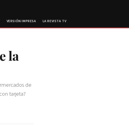
E
VERSIÓN IMPRESA
LA REVISTA TV
e la
permercados de
con tarjeta?