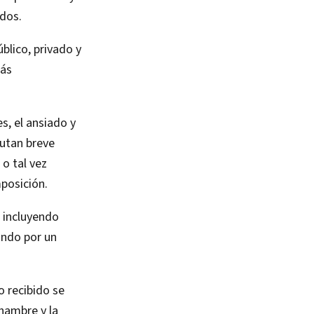
idos.
blico, privado y
más
s, el ansiado y
rutan breve
 o tal vez
posición.
o incluyendo
ando por un
o recibido se
 hambre y la