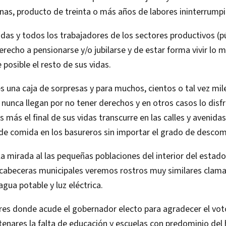
gnas, producto de treinta o más años de labores ininterrump
odas y todos los trabajadores de los sectores productivos (pú
derecho a pensionarse y/o jubilarse y de estar forma vivir lo 
osible el resto de sus vidas.
es una caja de sorpresas y para muchos, cientos o tal vez mile
 nunca llegan por no tener derechos y en otros casos lo disf
 más el final de sus vidas transcurre en las calles y avenidas
de comida en los basureros sin importar el grado de descom
la mirada al las pequeñas poblaciones del interior del estad
s cabeceras municipales veremos rostros muy similares clam
gua potable y luz eléctrica.
ares donde acude el gobernador electo para agradecer el vot
tenares la falta de educación y escuelas con predominio del