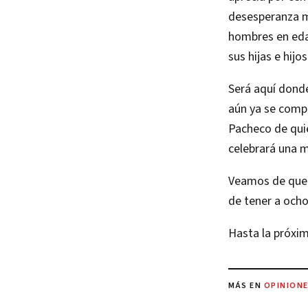
desesperanza m
hombres en edad
sus hijas e hijos
Será aquí donde
aún ya se compa
Pacheco de quie
celebrará una m
Veamos de que 
de tener a ocho
Hasta la próxi
MÁS EN
OPINION