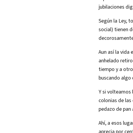
jubilaciones di
Según la Ley, t
social) tienen 
decorosamente p
Aun así la vida 
anhelado retiro
tiempo y a otros
buscando algo 
Y si volteamos 
colonias de la
pedazo de pan a
Ahí, a esos lug
aprecia por cen