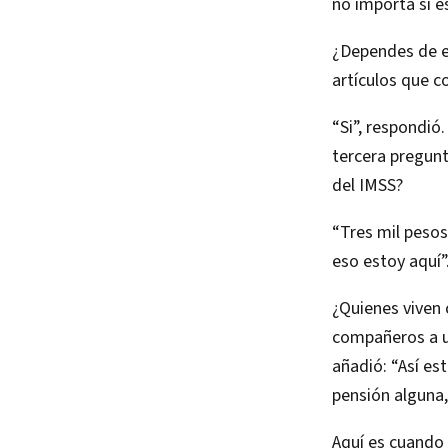
no importa si e
¿Dependes de e
artículos que c
“Si”, respondió.
tercera pregunt
del IMSS?
“Tres mil pesos
eso estoy aquí”
¿Quienes viven 
compañeros a u
añadió: “Así es
pensión alguna,
Aquí es cuando 