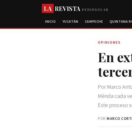
LA
REVISTA
PENINSULAR
INICIO
YUCATÁN
CAMPECHE
QUINTANA 
OPINIONES
En ext
terce
Por Marco Anto
Mérida cada ve
Este proceso s
POR
MARCO CORT