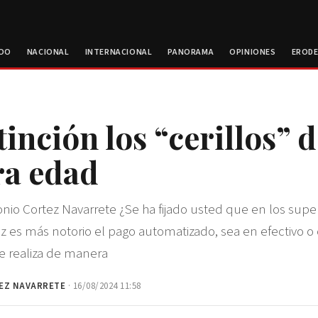
ROO
NACIONAL
INTERNACIONAL
PANORAMA
OPINIONES
EROD
inción los “cerillos” d
ra edad
nio Cortez Navarrete ¿Se ha fijado usted que en los su
z es más notorio el pago automatizado, sea en efectivo o 
e realiza de manera
EZ NAVARRETE
· 16/08/2024 11:58