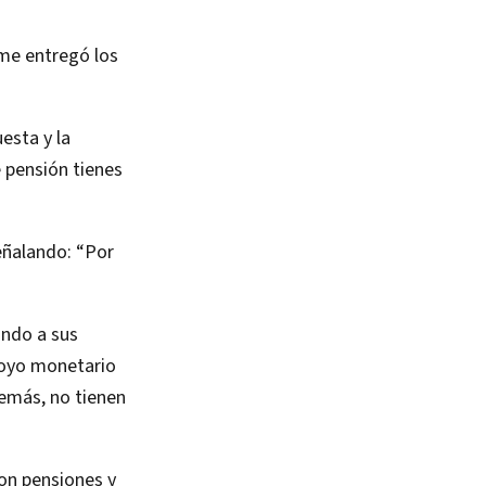
me entregó los
uesta y la
 pensión tienes
eñalando: “Por
ando a sus
poyo monetario
demás, no tienen
on pensiones y