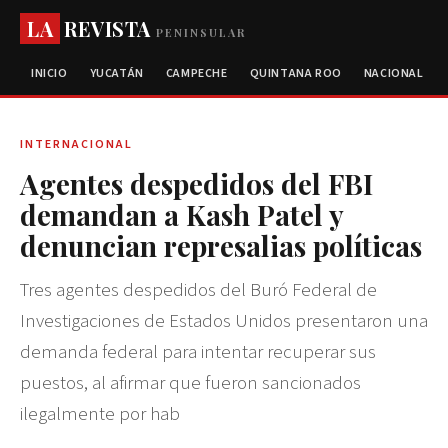
LA
REVISTA
PENINSULAR
INICIO
YUCATÁN
CAMPECHE
QUINTANA ROO
NACIONAL
INTERNACIONAL
Agentes despedidos del FBI
demandan a Kash Patel y
denuncian represalias políticas
Tres agentes despedidos del Buró Federal de
Investigaciones de Estados Unidos presentaron una
demanda federal para intentar recuperar sus
puestos, al afirmar que fueron sancionados
ilegalmente por hab