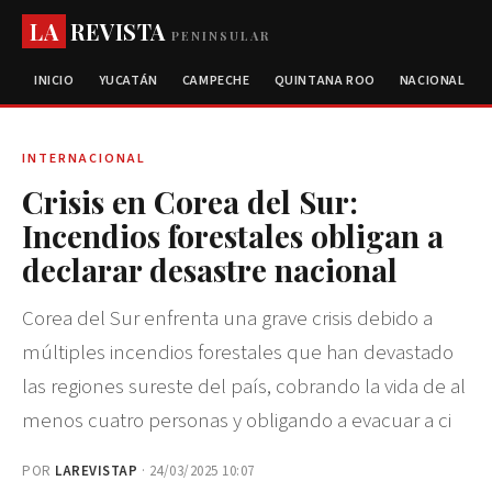
LA
REVISTA
PENINSULAR
INICIO
YUCATÁN
CAMPECHE
QUINTANA ROO
NACIONAL
INTERNACIONAL
Crisis en Corea del Sur:
Incendios forestales obligan a
declarar desastre nacional
Corea del Sur enfrenta una grave crisis debido a
múltiples incendios forestales que han devastado
las regiones sureste del país, cobrando la vida de al
menos cuatro personas y obligando a evacuar a ci
POR
LAREVISTAP
· 24/03/2025 10:07