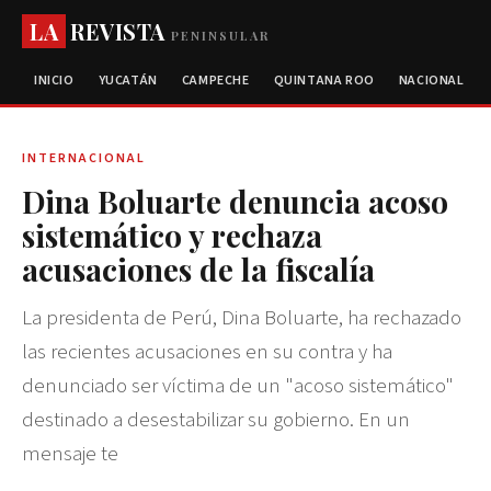
LA
REVISTA
PENINSULAR
INICIO
YUCATÁN
CAMPECHE
QUINTANA ROO
NACIONAL
INTERNACIONAL
Dina Boluarte denuncia acoso
sistemático y rechaza
acusaciones de la fiscalía
La presidenta de Perú, Dina Boluarte, ha rechazado
las recientes acusaciones en su contra y ha
denunciado ser víctima de un "acoso sistemático"
destinado a desestabilizar su gobierno. En un
mensaje te