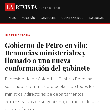
LA
REVISTA
PENINSULAR
INICIO
YUCATÁN
CAMPECHE
QUINTANA ROO
NACIONAL
INTERNACIONAL
Gobierno de Petro en vilo:
Renuncias ministeriales y
llamado a una nueva
conformación del gabinete
El presidente de Colombia, Gustavo Petro, ha
solicitado la renuncia protocolaria de todos los
ministros y directores de departamentos
administrativos de su gobierno, en medio de una
crisis política qu