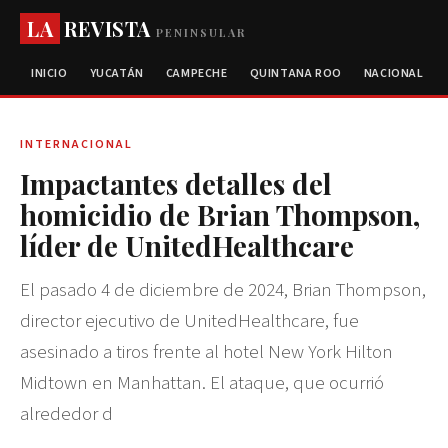
LA
REVISTA
PENINSULAR
INICIO
YUCATÁN
CAMPECHE
QUINTANA ROO
NACIONAL
INTERNACIONAL
Impactantes detalles del
homicidio de Brian Thompson,
líder de UnitedHealthcare
El pasado 4 de diciembre de 2024, Brian Thompson,
director ejecutivo de UnitedHealthcare, fue
asesinado a tiros frente al hotel New York Hilton
Midtown en Manhattan. El ataque, que ocurrió
alrededor d