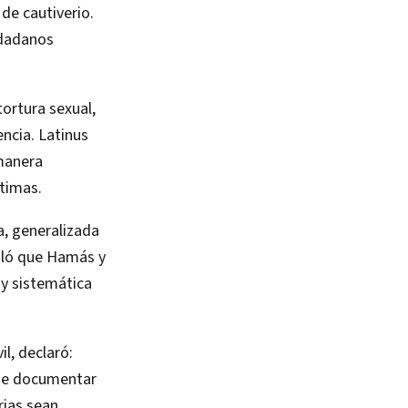
 de cautiverio.
udadanos
tortura sexual,
ncia. Latinus
manera
ctimas.
a, generalizada
ñaló que Hamás y
 y sistemática
l, declaró:
 que documentar
rias sean