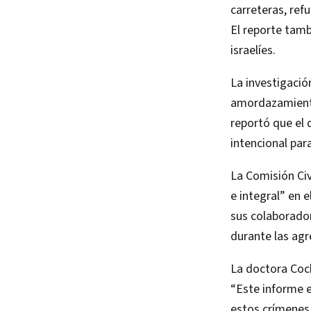
carreteras, refu
El reporte tamb
israelíes.
La investigación
amordazamiento,
reportó que el
intencional para
La Comisión Civ
e integral” en 
sus colaborador
durante las agre
La doctora Coch
“Este informe e
estos crímenes 