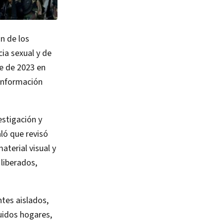
n de los
ia sexual y de
re de 2023 en
 información
estigación y
aló que revisó
terial visual y
liberados,
tes aislados,
uidos hogares,