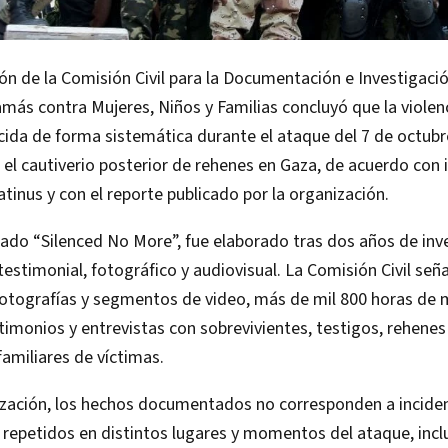
ón de la Comisión Civil para la Documentación e Investigació
ás contra Mujeres, Niños y Familias concluyó que la violenc
cida de forma sistemática durante el ataque del 7 de octub
e el cautiverio posterior de rehenes en Gaza, de acuerdo con
atinus y con el reporte publicado por la organización.
ulado “Silenced No More”, fue elaborado tras dos años de inv
testimonial, fotográfico y audiovisual. La Comisión Civil señ
otografías y segmentos de video, más de mil 800 horas de ma
imonios y entrevistas con sobrevivientes, testigos, rehenes 
familiares de víctimas.
ización, los hechos documentados no corresponden a inciden
 repetidos en distintos lugares y momentos del ataque, incl