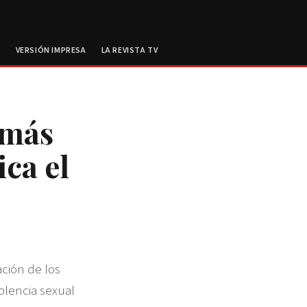
E
VERSIÓN IMPRESA
LA REVISTA TV
amás
ica el
ación de los
olencia sexual