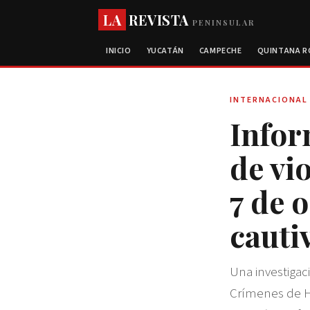
LA
REVISTA
PENINSULAR
INICIO
YUCATÁN
CAMPECHE
QUINTANA 
INTERNACIONAL
Infor
de vi
7 de 
cauti
Una investigac
Crímenes de Ha