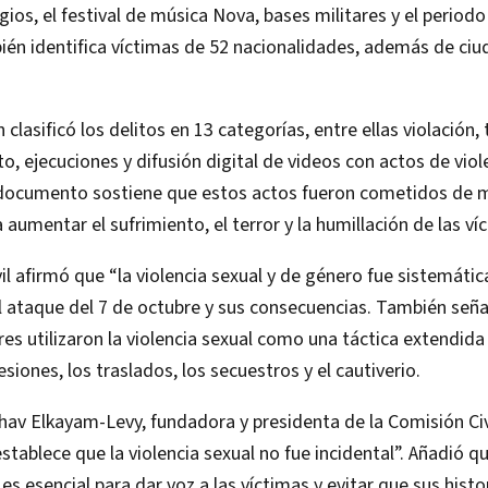
gios, el festival de música Nova, bases militares y el periodo
ién identifica víctimas de 52 nacionalidades, además de ci
 clasificó los delitos en 13 categorías, entre ellas violación, 
 ejecuciones y difusión digital de videos con actos de viole
 documento sostiene que estos actos fueron cometidos de 
 aumentar el sufrimiento, el terror y la humillación de las ví
il afirmó que “la violencia sexual y de género fue sistemátic
el ataque del 7 de octubre y sus consecuencias. También se
es utilizaron la violencia sexual como una táctica extendida
siones, los traslados, los secuestros y el cautiverio.
av Elkayam-Levy, fundadora y presidenta de la Comisión Civi
stablece que la violencia sexual no fue incidental”. Añadió
es esencial para dar voz a las víctimas y evitar que sus histo