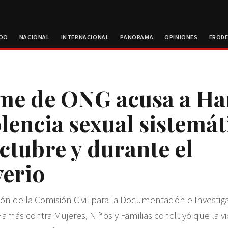
ROO
NACIONAL
INTERNACIONAL
PANORAMA
OPINIONES
EROD
me de ONG acusa a H
olencia sexual sistemát
octubre y durante el
verio
ión de la Comisión Civil para la Documentación e Investig
más contra Mujeres, Niños y Familias concluyó que la vi