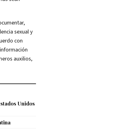
documentar,
lencia sexual y
cuerdo con
e información
meros auxilios,
Estados Unidos
atina