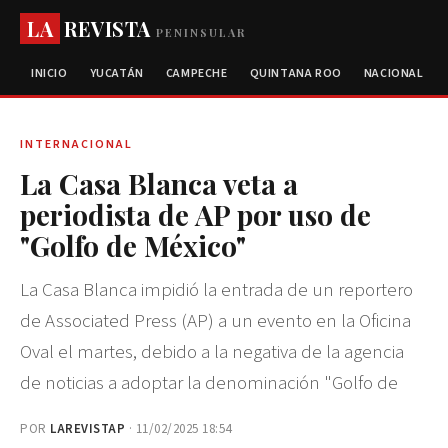
LA
REVISTA
PENINSULAR
INICIO
YUCATÁN
CAMPECHE
QUINTANA ROO
NACIONAL
INTERNACIONAL
La Casa Blanca veta a
periodista de AP por uso de
"Golfo de México"
La Casa Blanca impidió la entrada de un reportero
de Associated Press (AP) a un evento en la Oficina
Oval el martes, debido a la negativa de la agencia
de noticias a adoptar la denominación "Golfo de
POR
LAREVISTAP
· 11/02/2025 18:54