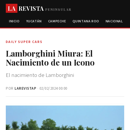
LA
REVISTA
PENINSULAR
INICIO
YUCATÁN
CAMPECHE
QUINTANA ROO
NACIONAL
DAILY SUPER CARS
Lamborghini Miura: El
Nacimiento de un Icono
El nacimiento de Lamborghini
POR
LAREVISTAP
· 02/02/2024 00:00