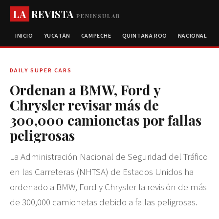
LA
REVISTA
PENINSULAR
INICIO
YUCATÁN
CAMPECHE
QUINTANA ROO
NACIONAL
DAILY SUPER CARS
Ordenan a BMW, Ford y
Chrysler revisar más de
300,000 camionetas por fallas
peligrosas
La Administración Nacional de Seguridad del Tráfico
en las Carreteras (NHTSA) de Estados Unidos ha
ordenado a BMW, Ford y Chrysler la revisión de más
de 300,000 camionetas debido a fallas peligrosas.