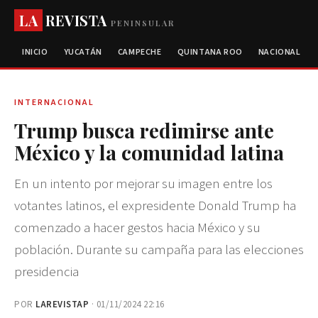
LA
REVISTA
PENINSULAR
INICIO
YUCATÁN
CAMPECHE
QUINTANA ROO
NACIONAL
INTERNACIONAL
Trump busca redimirse ante
México y la comunidad latina
En un intento por mejorar su imagen entre los
votantes latinos, el expresidente Donald Trump ha
comenzado a hacer gestos hacia México y su
población. Durante su campaña para las elecciones
presidencia
POR
LAREVISTAP
· 01/11/2024 22:16