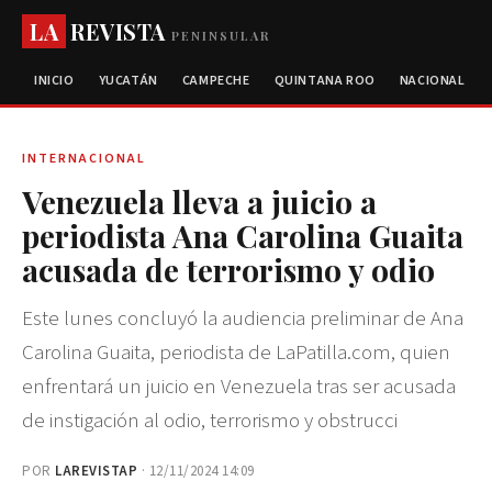
LA
REVISTA
PENINSULAR
INICIO
YUCATÁN
CAMPECHE
QUINTANA ROO
NACIONAL
INTERNACIONAL
Venezuela lleva a juicio a
periodista Ana Carolina Guaita
acusada de terrorismo y odio
Este lunes concluyó la audiencia preliminar de Ana
Carolina Guaita, periodista de LaPatilla.com, quien
enfrentará un juicio en Venezuela tras ser acusada
de instigación al odio, terrorismo y obstrucci
POR
LAREVISTAP
· 12/11/2024 14:09