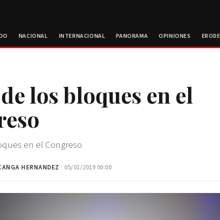
ROO
NACIONAL
INTERNACIONAL
PANORAMA
OPINIONES
EROD
 de los bloques en el
reso
bloques en el Congreso
CANGA HERNANDEZ
· 05/01/2019 00:00