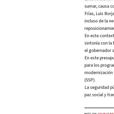
sumar, causa co
Frías, Luis Bor
incluso de la n
reposicionamien
En este contex
sintonía con la
el gobernador s
En este presupu
para los progra
modernización y
(SSP).
La seguridad pú
paz social y tra