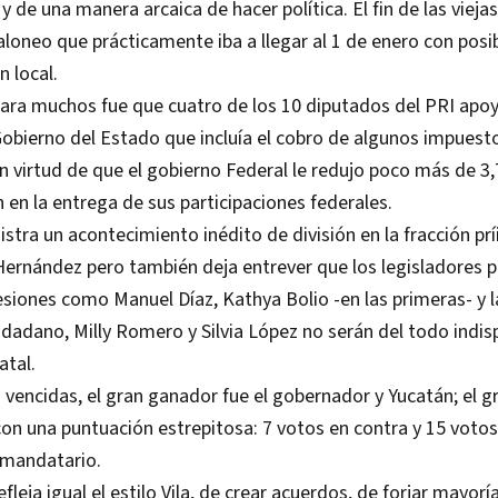
y de una manera arcaica de hacer política. El fin de las vieja
 jaloneo que prácticamente iba a llegar al 1 de enero con posi
n local.
ara muchos fue que cuatro de los 10 diputados del PRI apoy
obierno del Estado que incluía el cobro de algunos impuest
 virtud de que el gobierno Federal le redujo poco más de 3,
 en la entrega de sus participaciones federales.
istra un acontecimiento inédito de división en la fracción prí
Hernández pero también deja entrever que los legisladores 
sesiones como Manuel Díaz, Kathya Bolio -en las primeras- y 
adano, Milly Romero y Silvia López no serán del todo indis
atal.
as vencidas, el gran ganador fue el gobernador y Yucatán; el g
con una puntuación estrepitosa: 7 votos en contra y 15 votos
 mandatario.
fleja igual el estilo Vila, de crear acuerdos, de forjar mayorí