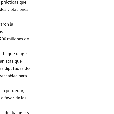
s prácticas que
bles violaciones
aron la
os
700 millones de
ista que dirige
panistas que
las diputadas de
pensables para
ran perdedor,
 a favor de las
as; de dialogar y