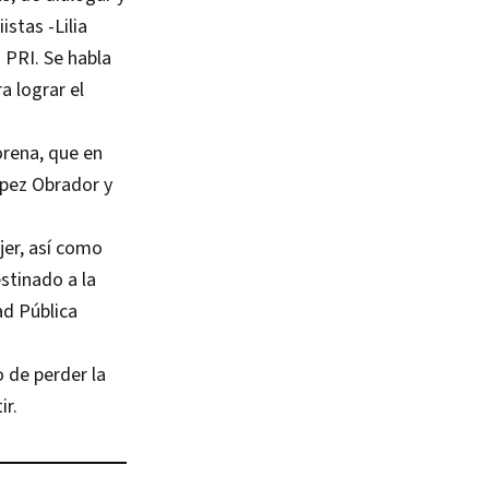
stas -Lilia
 PRI. Se habla
a lograr el
.
orena, que en
ópez Obrador y
jer, así como
stinado a la
ad Pública
 de perder la
ir.