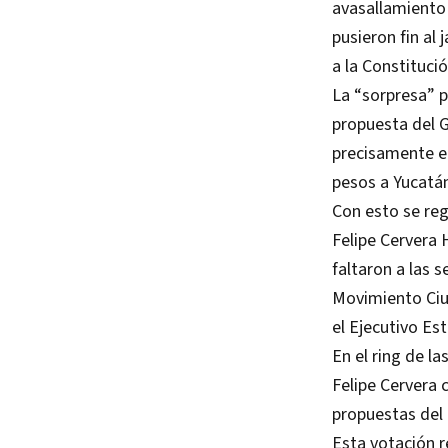
avasallamiento 
pusieron fin al
a la Constitució
La “sorpresa” p
propuesta del G
precisamente en
pesos a Yucatán
Con esto se reg
Felipe Cervera 
faltaron a las 
Movimiento Ciud
el Ejecutivo Est
En el ring de l
Felipe Cervera 
propuestas del
Esta votación re