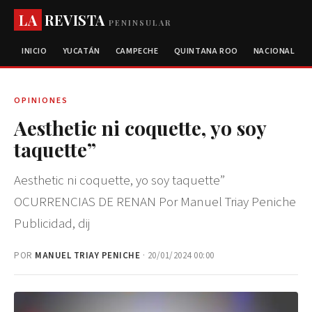
LA
REVISTA
PENINSULAR
INICIO
YUCATÁN
CAMPECHE
QUINTANA ROO
NACIONAL
OPINIONES
Aesthetic ni coquette, yo soy
taquette”
Aesthetic ni coquette, yo soy taquette”
OCURRENCIAS DE RENAN Por Manuel Triay Peniche
Publicidad, dij
POR
MANUEL TRIAY PENICHE
· 20/01/2024 00:00