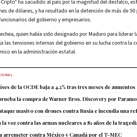
Cripto" ha sacudido al país por la magnitud del desfalco, 
nes de dólares, y ha resultado en la detención de más de 50
 funcionarios del gobierno y empresarios​.
lechea, quien había sido designado por Maduro para liderar l
ja las tensiones internas del gobierno en su lucha contra la c
ico en la administración estatal.
CIONAL
aíses de la OCDE baja a 4.2% tras tres meses de aumentos
prueba la compra de Warner Bros. Discovery por Paramo
ataque masivo con drones contra Rusia e incendia una ref
 la voz contra las armas nucleares a 81 años de la tragedi
a arremeter contra México y Canadá por el T-MEC