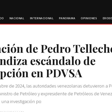
ROO
NACIONAL
INTERNACIONAL
PANORAMA
OPINIONES
EROD
ción de Pedro Tellech
ndiza escándalo de
upción en PDVSA
ubre de 2024, las autoridades venezolanas detuvieron a P
inistro de Petróleo y expresidente de Petróleos de Vene
una investigación po