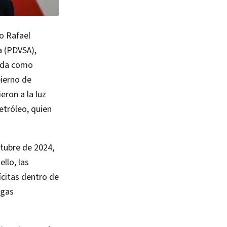
o Rafael
a (PDVSA),
cida como
bierno de
eron a la luz
etróleo, quien
tubre de 2024,
llo, las
ícitas dentro de
rgas