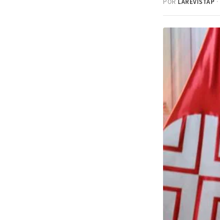
POR
LAREVISTAP
·