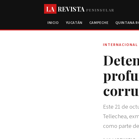
LA
REVISTA
PENINSULAR
INICIO
YUCATÁN
CAMPECHE
QUINTANA 
INTERNACIONAL
Deten
profu
corr
Este 21 de oct
Tellechea, exm
como parte de 