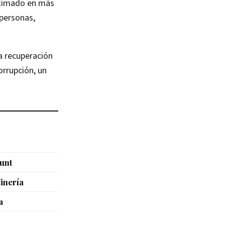
estimado en más
 personas,
a recuperación
orrupción, un
unt
inería
a