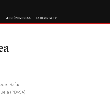
E
VERSIÓN IMPRESA
LA REVISTA TV
ea
edro Rafael
zuela (PDVSA),