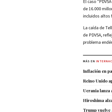
El caso "PDVSA-
de 16.000 millo
incluidos altos
La caída de Tel
de PDVSA, refle
problema endém
MÁS EN
INTERNA
Inflación en p
Reino Unido a
Ucrania lanza 
Hiroshima alza
Trump vuelve 