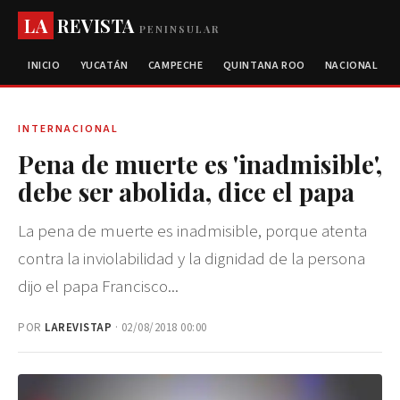
LA
REVISTA
PENINSULAR
INICIO
YUCATÁN
CAMPECHE
QUINTANA ROO
NACIONAL
INTERNACIONAL
Pena de muerte es 'inadmisible',
debe ser abolida, dice el papa
La pena de muerte es inadmisible, porque atenta
contra la inviolabilidad y la dignidad de la persona
dijo el papa Francisco...
POR
LAREVISTAP
· 02/08/2018 00:00