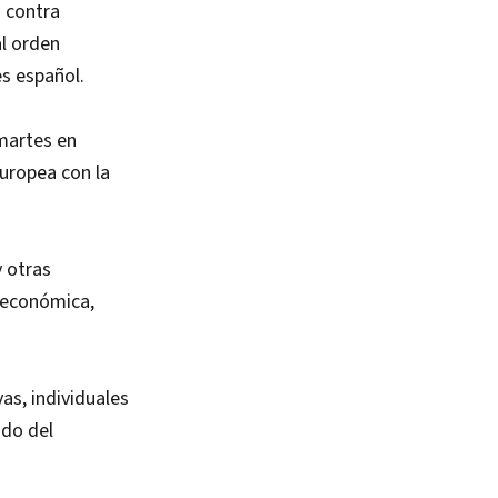
 contra
l orden
es español.
 martes en
uropea con la
 otras
s económica,
as, individuales
ado del