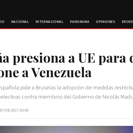
ROO
NACIONAL
INTERNACIONAL
PANORAMA
OPINIONES
EROD
a presiona a UE para 
one a Venezuela
 española pide a Bruselas la adopción de medidas restricti
 selectivas contra miembros del Gobierno de Nicolás Mad
 07/09/2017 00:00