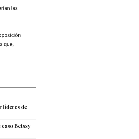
rían las
 oposición
s que,
 líderes de
s caso Betssy