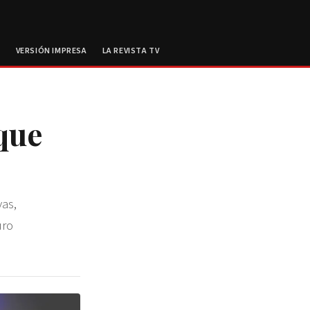
E
VERSIÓN IMPRESA
LA REVISTA TV
que
vas,
uro