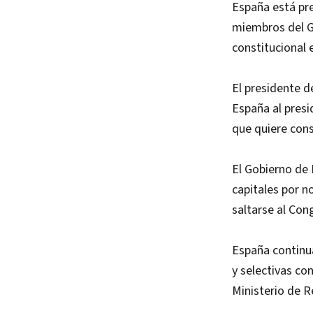
España está pr
miembros del G
constitucional e
El presidente d
España al presi
que quiere cons
El Gobierno de 
capitales por no
saltarse al Con
España continua
y selectivas co
Ministerio de R