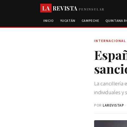
LA
REVISTA
PENINSULAR
INICIO
YUCATÁN
CAMPECHE
QUINTANA 
INTERNACIONAL
Españ
sanci
La cancillería
individuales y
POR
LAREVISTAP
·