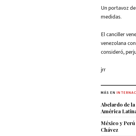
Un portavoz del
medidas.
El canciller ven
venezolana con 
consideró, perj
jrr
MÁS EN
INTERNA
Abelardo de la
América Latin
México y Perú 
Chávez