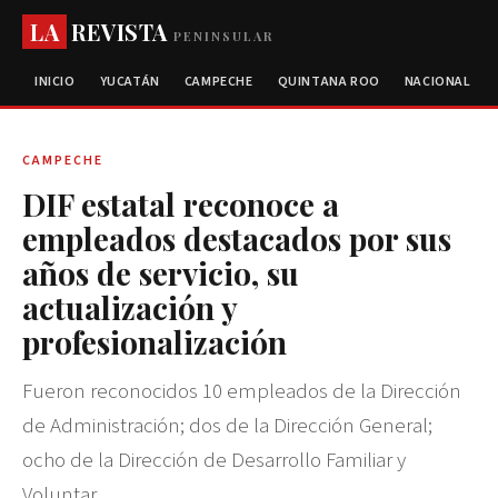
LA
REVISTA
PENINSULAR
INICIO
YUCATÁN
CAMPECHE
QUINTANA ROO
NACIONAL
CAMPECHE
DIF estatal reconoce a
empleados destacados por sus
años de servicio, su
actualización y
profesionalización
Fueron reconocidos 10 empleados de la Dirección
de Administración; dos de la Dirección General;
ocho de la Dirección de Desarrollo Familiar y
Voluntar