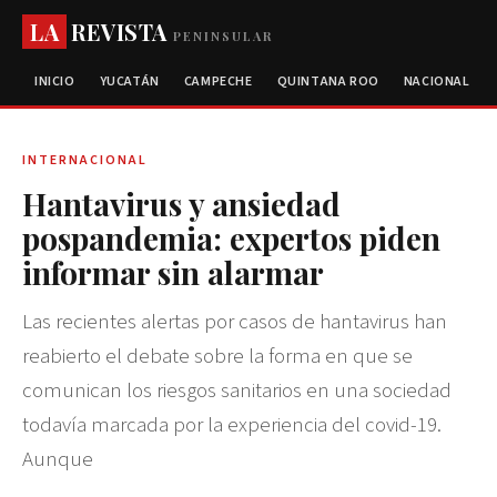
LA
REVISTA
PENINSULAR
INICIO
YUCATÁN
CAMPECHE
QUINTANA ROO
NACIONAL
INTERNACIONAL
Hantavirus y ansiedad
pospandemia: expertos piden
informar sin alarmar
Las recientes alertas por casos de hantavirus han
reabierto el debate sobre la forma en que se
comunican los riesgos sanitarios en una sociedad
todavía marcada por la experiencia del covid-19.
Aunque