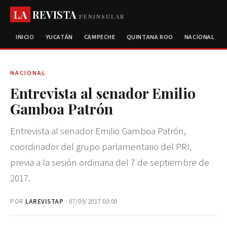
LA
REVISTA
PENINSULAR
INICIO
YUCATÁN
CAMPECHE
QUINTANA ROO
NACIONAL
NACIONAL
Entrevista al senador Emilio
Gamboa Patrón
Entrevista al senador Emilio Gamboa Patrón,
coordinador del grupo parlamentario del PRI,
previa a la sesión ordinaria del 7 de septiembre de
2017.
POR
LAREVISTAP
· 07/09/2017 00:00