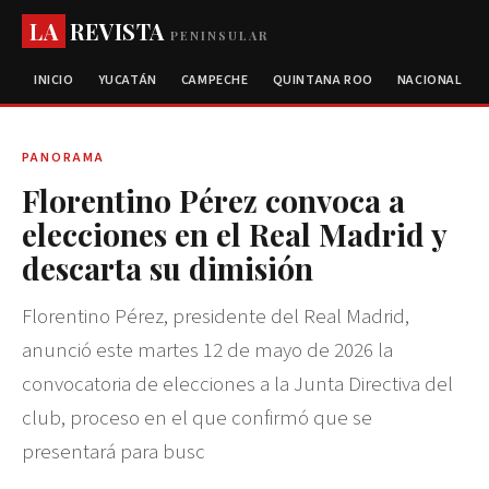
LA
REVISTA
PENINSULAR
INICIO
YUCATÁN
CAMPECHE
QUINTANA ROO
NACIONAL
PANORAMA
Florentino Pérez convoca a
elecciones en el Real Madrid y
descarta su dimisión
Florentino Pérez, presidente del Real Madrid,
anunció este martes 12 de mayo de 2026 la
convocatoria de elecciones a la Junta Directiva del
club, proceso en el que confirmó que se
presentará para busc