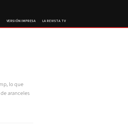
E
VERSIÓN IMPRESA
LA REVISTA TV
ump, lo que
a de aranceles