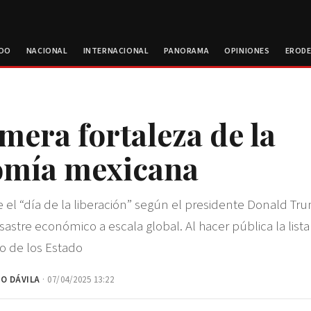
ROO
NACIONAL
INTERNACIONAL
PANORAMA
OPINIONES
EROD
ímera fortaleza de la
omía mexicana
ue el “día de la liberación” según el presidente Donald Tr
astre económico a escala global. Al hacer pública la list
o de los Estado
O DÁVILA
· 07/04/2025 13:22