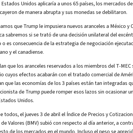
 Estados Unidos aplicaría a unos 65 países, los mercados de
cayeron de manera abrupta y sus monedas se debilitaron.
bamos que Trump le impusiera nuevos aranceles a México y 
ca sabremos si se trató de una decisión unilateral del excén
o es consecuencia de la estrategia de negociación ejecutad
ano y el canadiense.
lan que los aranceles reservados a los miembros del T-MEC 
o cuyos efectos acabarán con el tratado comercial de Améri
n que las economías de los 3 países están tan integradas qu
acionista de Trump puede romper esos lazos sin ocasionar un
 Estados Unidos.
 todos, el jueves 3 de abril el Índice de Precios y Cotizacion
de Valores (BMV) subió con respecto al día anterior, a contr
resto de los mercados en el mundo. Incluso el peso se apreci