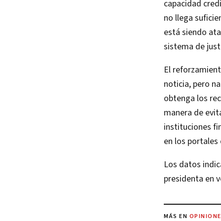
capacidad credi
no llega sufici
está siendo ata
sistema de justi
El reforzamien
noticia, pero n
obtenga los rec
manera de evita
instituciones f
en los portales
Los datos indic
presidenta en v
MÁS EN
OPINION