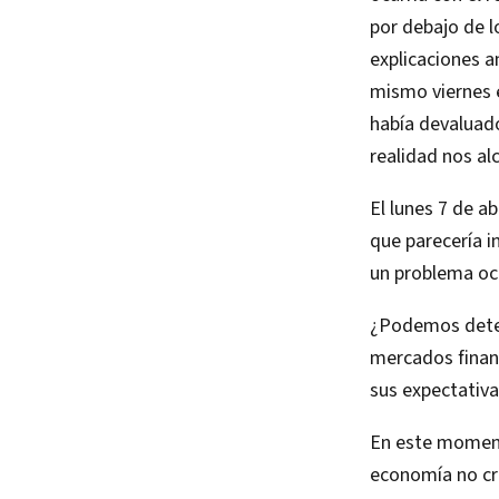
por debajo de l
explicaciones a
mismo viernes e
había devaluado
realidad nos alc
El lunes 7 de a
que parecería 
un problema oc
¿Podemos deter
mercados financ
sus expectativa
En este momento
economía no cre