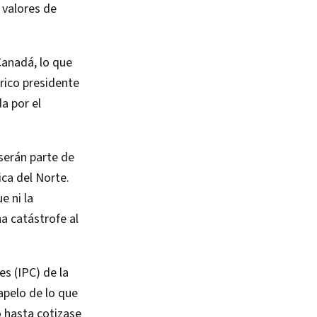
 valores de
Canadá, lo que
trico presidente
a por el
serán parte de
ca del Norte.
e ni la
a catástrofe al
es (IPC) de la
apelo de lo que
ó hasta cotizase