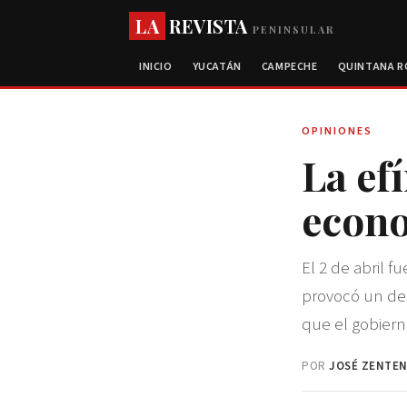
LA
REVISTA
PENINSULAR
INICIO
YUCATÁN
CAMPECHE
QUINTANA 
OPINIONES
La ef
econ
El 2 de abril f
provocó un des
que el gobiern
POR
JOSÉ ZENTEN