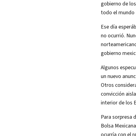
gobierno de los
todo el mundo 
Ese día esperá
no ocurrió. Nun
norteamericano 
gobierno mexic
Algunos especu
un nuevo anunci
Otros considera
convicción aisl
interior de los
Para sorpresa de
Bolsa Mexicana 
ocurría con el 