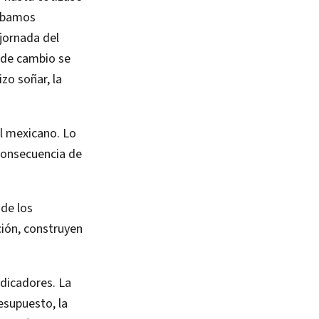
cábamos
 jornada del
o de cambio se
zo soñar, la
el mexicano. Lo
consecuencia de
de los
ción, construyen
ndicadores. La
esupuesto, la