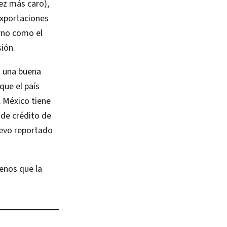
vez más caro),
 exportaciones
orno como el
sión.
s una buena
que el país
, México tiene
 de crédito de
uevo reportado
enos que la