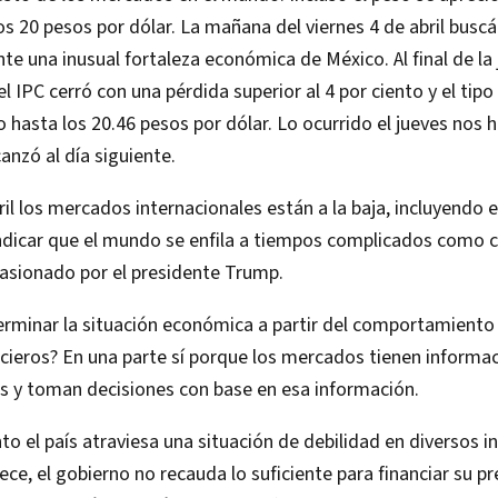
os 20 pesos por dólar. La mañana del viernes 4 de abril bus
nte una inusual fortaleza económica de México. Al final de la
l IPC cerró con una pérdida superior al 4 por ciento y el tip
 hasta los 20.46 pesos por dólar. Lo ocurrido el jueves nos hi
anzó al día siguiente.
bril los mercados internacionales están a la baja, incluyendo 
indicar que el mundo se enfila a tiempos complicados como 
asionado por el presidente Trump.
minar la situación económica a partir del comportamiento 
ieros? En una parte sí porque los mercados tienen informa
s y toman decisiones con base en esa información.
 el país atraviesa una situación de debilidad en diversos i
ce, el gobierno no recauda lo suficiente para financiar su pr