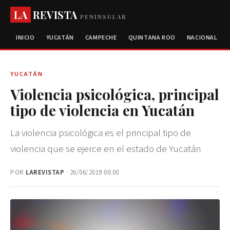
LA
REVISTA
PENINSULAR
INICIO
YUCATÁN
CAMPECHE
QUINTANA ROO
NACIONAL
YUCATÁN
Violencia psicológica, principal
tipo de violencia en Yucatán
La violencia psicológica es el principal tipo de
violencia que se ejerce en el estado de Yucatán
POR
LAREVISTAP
· 26/06/2019 00:00