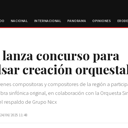
ROO
NACIONAL
INTERNACIONAL
PANORAMA
OPINIONES
EROD
lanza concurso para
sar creación orquest
enes compositoras y compositores de la región a particip
ra sinfónica original, en colaboración con la Orquesta Si
el respaldo de Grupo Nicx
 24/06/2025 11:48