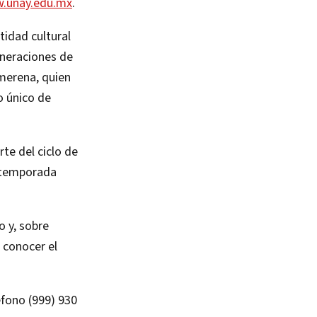
.unay.edu.mx
.
tidad cultural
eneraciones de
merena, quien
o único de
te del ciclo de
a temporada
o y, sobre
a conocer el
éfono (999) 930