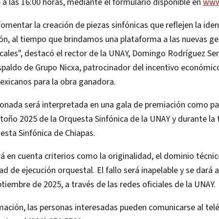
a las 16:00 horas, mediante el formulario disponible en
www
fomentar la creación de piezas sinfónicas que reflejen la iden
ión, al tiempo que brindamos una plataforma a las nuevas g
cales", destacó el rector de la UNAY, Domingo Rodríguez Se
spaldo de Grupo Nicxa, patrocinador del incentivo económic
exicanos para la obra ganadora.
ionada será interpretada en una gala de premiación como par
otoño 2025 de la Orquesta Sinfónica de la UNAY y durante l
esta Sinfónica de Chiapas.
á en cuenta criterios como la originalidad, el dominio técnic
dad de ejecución orquestal. El fallo será inapelable y se dará 
ptiembre de 2025, a través de las redes oficiales de la UNAY.
mación, las personas interesadas pueden comunicarse al tel