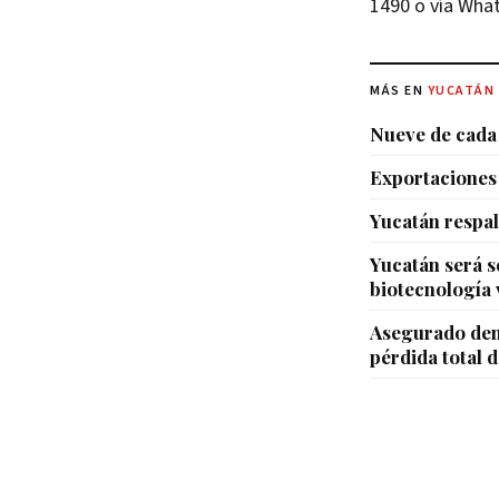
1490 o vía What
MÁS EN
YUCATÁN
Nueve de cada 
Exportaciones 
Yucatán respal
Yucatán será 
biotecnología 
Asegurado den
pérdida total d