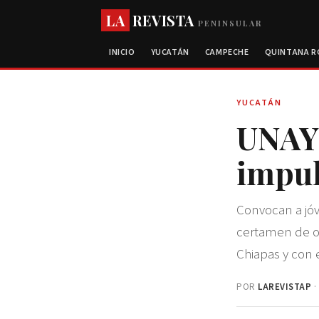
LA
REVISTA
PENINSULAR
INICIO
YUCATÁN
CAMPECHE
QUINTANA 
YUCATÁN
UNAY 
impul
Convocan a jóv
certamen de ob
Chiapas y con 
POR
LAREVISTAP
·