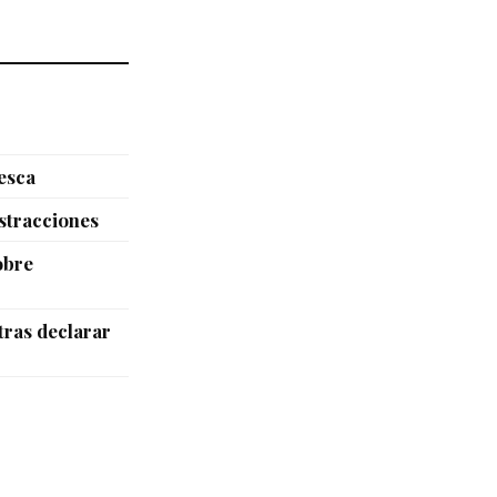
esca
istracciones
obre
tras declarar