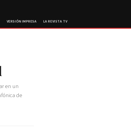
E
VERSIÓN IMPRESA
LA REVISTA TV
al
ar en un
nfónica de