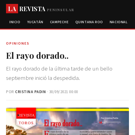
LA
REVISTA
PENINSULAR
INICIO
YUCATÁN
CAMPECHE
QUINTANA ROO
NACIONAL
OPINIONES
El rayo dorado..
El rayo dorado de la última tarde de un bello
septiembre inició la despedida.
POR
CRISTINA PADIN
· 30/09/2021 00:00