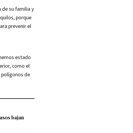
de su familia y
nquilos, porque
ra prevenir el
 “hemos estado
erior, como el
s polígonos de
asos bajan