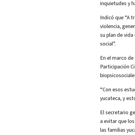
inquietudes y h
Indicó que “A t
violencia, gene
su plan de vida
social”.
En el marco de 
Participación C
biopsicosociale
“Con esos estud
yucateca, y esto
El secretario g
a evitar que lo
las familias yuc