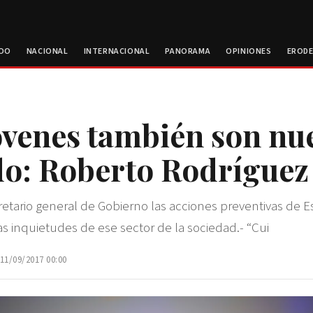
ROO
NACIONAL
INTERNACIONAL
PANORAMA
OPINIONES
EROD
óvenes también son nu
o: Roberto Rodríguez
retario general de Gobierno las acciones preventivas de E
as inquietudes de ese sector de la sociedad.- “Cui
 11/09/2017 00:00