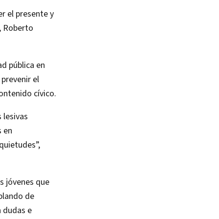
r el presente y
o, Roberto
ad pública en
prevenir el
ontenido cívico.
 lesivas
s en
quietudes”,
os jóvenes que
ablando de
n dudas e