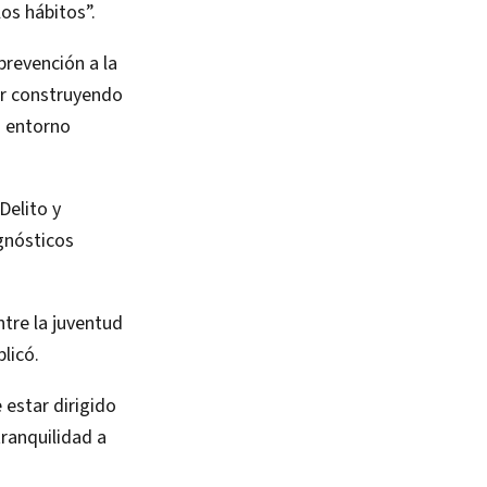
os hábitos”.
prevención a la
ir construyendo
u entorno
Delito y
gnósticos
ntre la juventud
plicó.
estar dirigido
tranquilidad a