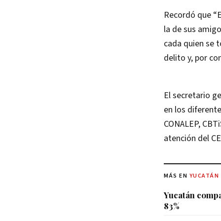
Recordó que “En
la de sus amigo
cada quien se t
delito y, por co
El secretario g
en los diferent
CONALEP, CBTiS,
atención del C
MÁS EN
YUCATÁN
Yucatán compar
83%