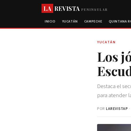
LA
REVISTA
PENINSULAR
INICIO
YUCATÁN
CAMPECHE
QUINTANA 
YUCATÁN
Los j
Escud
Destaca el sec
para atender l
POR
LAREVISTAP
·