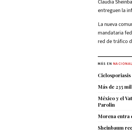
Claudia Sheinba
entreguen la in
La nueva comuni
mandataria fede
red de tráfico
MÁS EN
NACIONA
Ciclosporiasis
Más de 235 mil
México y el Va
Parolin
Morena entra e
Sheinbaum rec