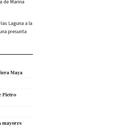
ía de Marina
rías Laguna a la
 una presunta
viera Maya
e Pietro
s mayores