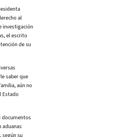
residenta
derecho al
 investigación
, el escrito
etención de su
iversas
rle saber que
familia, aún no
el Estado
ni documentos
en aduanas
, según su