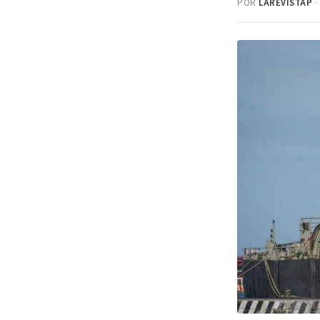
POR
LAREVISTAP
·