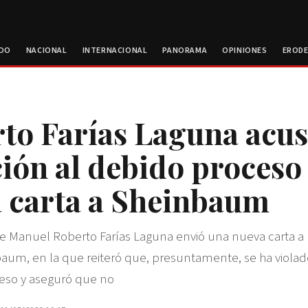
ROO
NACIONAL
INTERNACIONAL
PANORAMA
OPINIONES
EROD
to Farías Laguna acu
ción al debido proceso
 carta a Sheinbaum
te Manuel Roberto Farías Laguna envió una nueva carta a 
aum, en la que reiteró que, presuntamente, se ha viola
ceso y aseguró que no