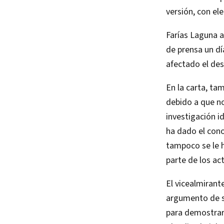
versión, con el
Farías Laguna a
de prensa un dí
afectado el des
En la carta, ta
debido a que n
investigación
ha dado el cono
tampoco se le h
parte de los ac
El vicealmirant
argumento de se
para demostrar 