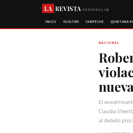
LA
REVISTA
PENINSULAR
INICIO
YUCATÁN
CAMPECHE
QUINTANA 
NACIONAL
Rober
viola
nueva
El vicealmiran
Claudia Sheinb
al debido pro