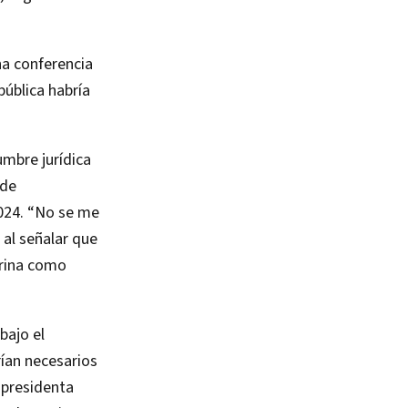
na conferencia
pública habría
umbre jurídica
 de
24. “No se me
 al señalar que
arina como
bajo el
ían necesarios
a presidenta