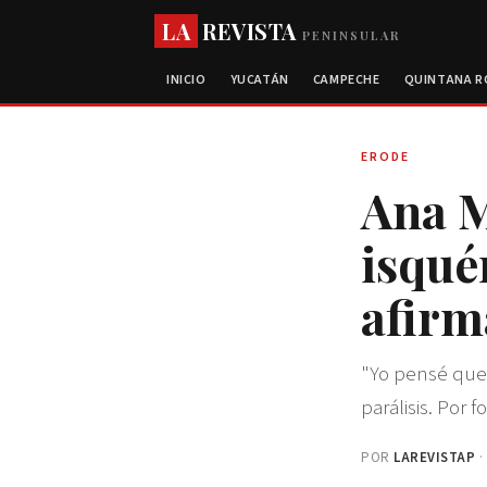
LA
REVISTA
PENINSULAR
INICIO
YUCATÁN
CAMPECHE
QUINTANA 
ERODE
Ana M
isqué
afirm
"Yo pensé que 
parálisis. Por f
POR
LAREVISTAP
·