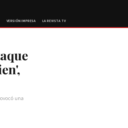
E
VERSIÓN IMPRESA
LA REVISTA TV
taque
en',
provocó una