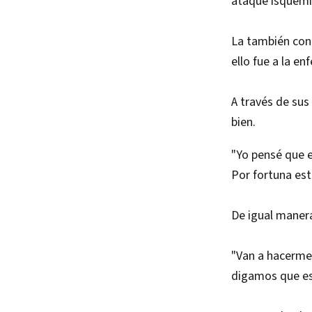
ataque isquémic
La también cond
ello fue a la en
A través de sus
bien.
"Yo pensé que e
Por fortuna est
De igual manera
"Van a hacerme
digamos que es 