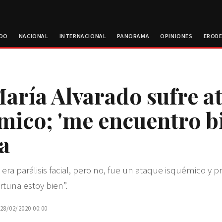
ROO
NACIONAL
INTERNACIONAL
PANORAMA
OPINIONES
EROD
aría Alvarado sufre a
mico; 'me encuentro bi
a
era parálisis facial, pero no, fue un ataque isquémico y 
ortuna estoy bien”.
 28/02/2020 00:00