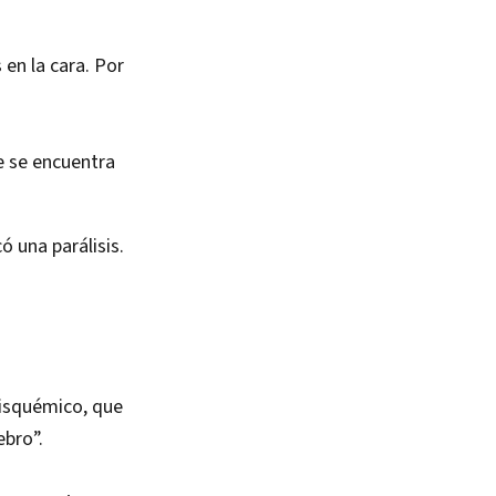
en la cara. Por
e se encuentra
ó una parálisis.
 isquémico, que
ebro”.